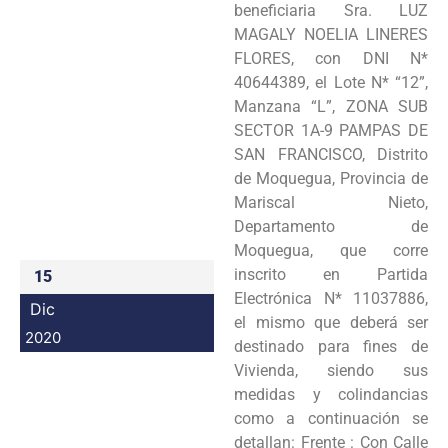
beneficiaria Sra. LUZ
Programas
MAGALY NOELIA LINERES
FLORES, con DNI N*
Intranet
40644389, el Lote N* “12”,
Manzana “L”, ZONA SUB
SECTOR 1A-9 PAMPAS DE
SAN FRANCISCO, Distrito
de Moquegua, Provincia de
Mariscal Nieto,
Departamento de
Moquegua, que corre
inscrito en Partida
15
Electrónica N* 11037886,
Dic
el mismo que deberá ser
2020
destinado para fines de
Vivienda, siendo sus
medidas y colindancias
como a continuación se
detallan: Frente : Con Calle