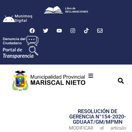
Munimoq
Digital
Ciudad
Municipalidad
RESOLUCIÓN DE
Transparencia
GERENCIA N°154-2020-
GDUAAT/GM/MPMN
Seguridad
MODIFICAR el artículo