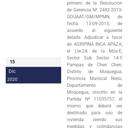
primero de la Resolución
Programas
de Gerencia N* 2482-2013-
GDUAAT/GM/MPMN, de
Intranet
fecha 13-09-2013, de
acuerdo al siguiente
detalle: Adjudicar a favor
de AGRIPINA INCA APAZA,
el Lte-24, de la Mza-E,
Sector Sub Sector 14-5
15
Pampas de Chen Chen,
Dic
Distrito de Moquegua,
Provincia Mariscal Nieto,
2020
Departamento de
Moquegua, inscrito en la
Partida N* 11035757, el
mismo que deberá ser
destinado para uso de
vivienda siendo sus
medidas y colindancias