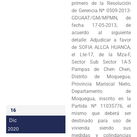
primero de la Resolución
Programas
de Gerencia N* 0509-2013-
GDUAAT/GM/MPMN, de
Intranet
fecha 17-05-2013, de
acuerdo al siguiente
detalle: Adjudicar a favor
de SOFIA ALLCA HUANCA,
el Lte-17, de la Mza-F,
Sector Sub Sector 1A-5
Pampas de Chen Chen,
Distrito de Moquegua,
Provincia Mariscal Nieto,
Departamento de
Moquegua, inscrito en la
Partida N* 11035776, el
16
mismo que deberá ser
Dic
destinado para uso de
vivienda siendo sus
2020
medidas y colindancias