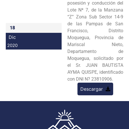
posesión y conducción del
Programas
Lote N* 7, de la Manzana
“Z” Zona Sub Sector 14-9
Intranet
de las Pampas de San
18
Francisco, Distrito
Dic
Moquegua, Provincia de
Mariscal Nieto,
2020
Departamento de
Moquegua, solicitado por
el Sr. JUAN BAUTISTA
AYMA QUISPE, identificado
con DNI N? 23810906.
Descargar