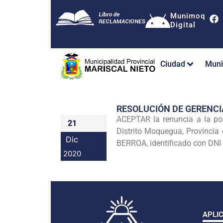
Munimoq
Digital
Ciudad
Muni
RESOLUCIÓN DE GERENC
ACEPTAR la renuncia a la po
21
Distrito Moquegua, Provinci
Dic
BERROA, identificado con DN
2020
APLI