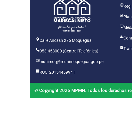
Regis
Plan
Mesa
Cont
Calle Ancash 275 Moquegua
Trám
053-458000 (Central Telefónica)
munimoq@munimoquegua.gob.pe
RUC: 20154469941
© Copyright 2026 MPMN. Todos los derechos re