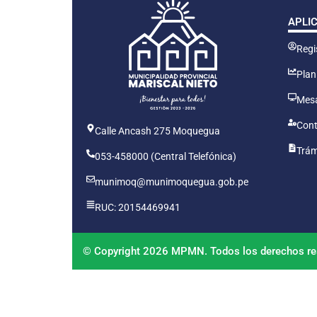
APLI
Regis
Plan
Mesa
Cont
Calle Ancash 275 Moquegua
Trám
053-458000 (Central Telefónica)
munimoq@munimoquegua.gob.pe
RUC: 20154469941
© Copyright 2026 MPMN. Todos los derechos re