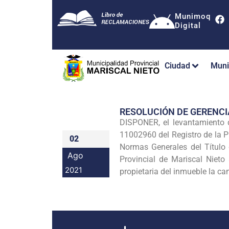
Munimoq
Digital
Ciudad
Muni
RESOLUCIÓN DE GERENC
DISPONER, el levantamiento 
11002960 del Registro de la P
02
Normas Generales del Título
Ago
Provincial de Mariscal Niet
2021
propietaria del inmueble la ca