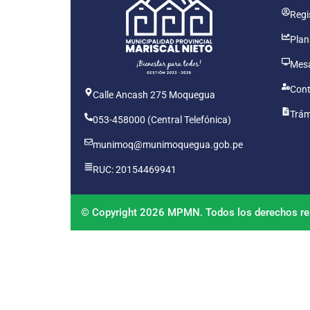
Regis
Plan
Mesa
Cont
Calle Ancash 275 Moquegua
Trám
053-458000 (Central Telefónica)
munimoq@munimoquegua.gob.pe
RUC: 20154469941
© Copyright 2026 MPMN. Todos los derechos re