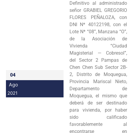
Definitivo al administrado
Programas
señor GRABIEL GREGORIO
FLORES PEÑALOZA, con
Intranet
DNI N* 40122198, con el
Lote N* “08”, Manzana “O”,
de la Asociación de
Vivienda “Ciudad
Magisterial — Cobresol”,
del Sector 2 Pampas de
Chen Chen Sub Sector 2B-
2, Distrito de Moquegua,
04
Provincia Mariscal Nieto,
Ago
Departamento de
2021
Moquegua, el mismo que
deberá de ser destinado
para vivienda, por haber
sido calificado
favorablemente al
encontrarse en