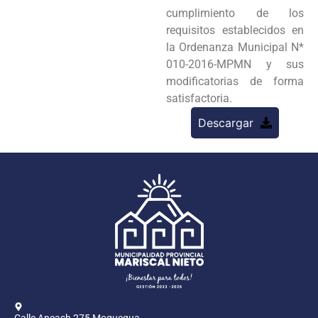
cumplimiento de los
requisitos establecidos en
la Ordenanza Municipal N*
010-2016-MPMN y sus
modificatorias de forma
satisfactoria.
Descargar
Calle Ancash 275 Moquegua