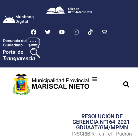
Munimoq
Digital
Ciudad
Municipalidad
RESOLUCIÓN DE
Transparencia
GERENCIA N°164-2021-
GDUAAT/GM/MPMN
Seguridad
INSCRIBIR en el Padrón