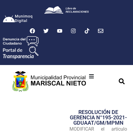
Munimoq
Digital
Ciudad
Municipalidad
RESOLUCIÓN DE
Transparencia
GERENCIA N°195-2021-
GDUAAT/GM/MPMN
Seguridad
MODIFICAR el artículo