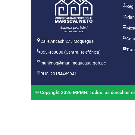
Regis
Plan
Mesa
Cont
Calle Ancash 275 Moquegua
Trám
053-458000 (Central Telefónica)
munimoq@munimoquegua.gob.pe
RUC: 20154469941
© Copyright 2026 MPMN. Todos los derechos re