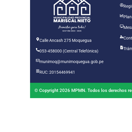
Regis
Plan
Mesa
Cont
Calle Ancash 275 Moquegua
Trám
053-458000 (Central Telefónica)
munimoq@munimoquegua.gob.pe
RUC: 20154469941
© Copyright 2026 MPMN. Todos los derechos re