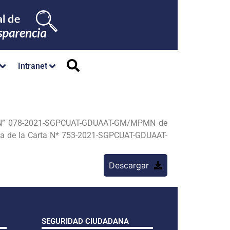
Intranet
ia N” 078-2021-SGPCUAT-GDUAAT-GM/MPMN de
ntra de la Carta N* 753-2021-SGPCUAT-GDUAAT-
Descargar
SEGURIDAD CIUDADANA