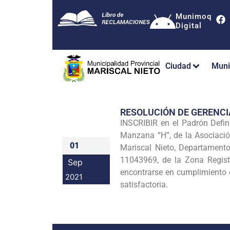
Munimoq
Digital
Ciudad
Muni
RESOLUCIÓN DE GERENC
INSCRIBIR en el Padrón Defi
Manzana “H”, de la Asociació
01
Mariscal Nieto, Departamento
11043969, de la Zona Registr
Sep
encontrarse en cumplimiento 
2021
satisfactoria.