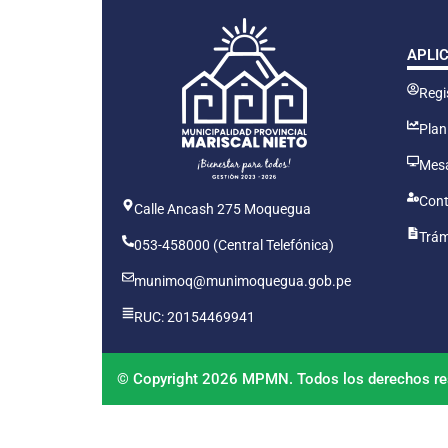
APLI
Regis
Plan
Mesa
Cont
Calle Ancash 275 Moquegua
Trám
053-458000 (Central Telefónica)
munimoq@munimoquegua.gob.pe
RUC: 20154469941
© Copyright 2026 MPMN. Todos los derechos re