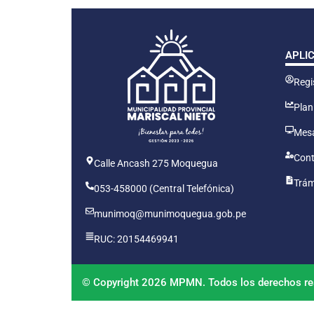
APLI
Regis
Plan
Mesa
Cont
Calle Ancash 275 Moquegua
Trám
053-458000 (Central Telefónica)
munimoq@munimoquegua.gob.pe
RUC: 20154469941
© Copyright 2026 MPMN. Todos los derechos re