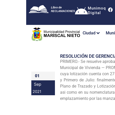
Munimoq
Digital
Ciudad
Muni
RESOLUCIÓN DE GERENC
PRIMERO.- Se resuelve aprobar
Municipal de Vivienda — PROMU
cuya lotización cuenta con 27
01
y Primero de Julio: finalmen
Sep
Plano de Trazado y Lotizació
2021
asi como en su nomenclatura
emplazamiento por las manzana