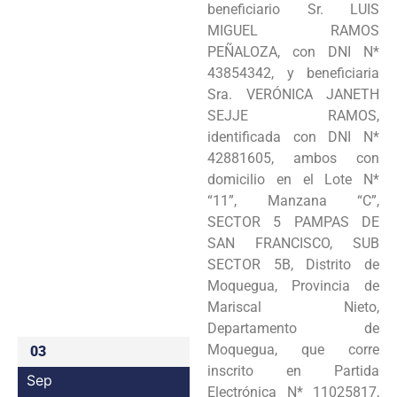
beneficiario Sr. LUIS
Programas
MIGUEL RAMOS
PEÑALOZA, con DNI N*
Intranet
43854342, y beneficiaria
Sra. VERÓNICA JANETH
SEJJE RAMOS,
identificada con DNI N*
42881605, ambos con
domicilio en el Lote N*
“11”, Manzana “C”,
SECTOR 5 PAMPAS DE
SAN FRANCISCO, SUB
SECTOR 5B, Distrito de
Moquegua, Provincia de
Mariscal Nieto,
Departamento de
Moquegua, que corre
03
inscrito en Partida
Sep
Electrónica N* 11025817,