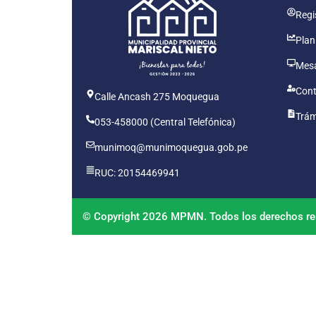
Regis
Plan
Mesa
Cont
Calle Ancash 275 Moquegua
Trám
053-458000 (Central Telefónica)
munimoq@munimoquegua.gob.pe
RUC: 20154469941
© Copyright 2026 MPMN. Todos los derechos re