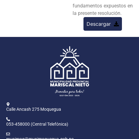
fundamentos expuestos en
la presente resolución.
Descargar
Calle Ancash 275 Moquegua
053-458000 (Central Telefónica)
munimoq@munimoquegua.gob.pe