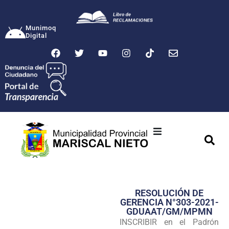
Munimoq
Digital
Ciudad
Municipalidad
RESOLUCIÓN DE
Transparencia
GERENCIA N°303-2021-
GDUAAT/GM/MPMN
Seguridad
INSCRIBIR en el Padrón