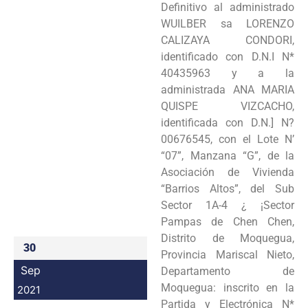
Definitivo al administrado
Programas
WUILBER sa LORENZO
CALIZAYA CONDORI,
Intranet
identificado con D.N.I N*
40435963 y a la
administrada ANA MARIA
QUISPE VIZCACHO,
identificada con D.N.] N?
00676545, con el Lote N’
“07”, Manzana “G”, de la
Asociación de Vivienda
“Barrios Altos”, del Sub
Sector 1A-4 ¿ ¡Sector
Pampas de Chen Chen,
Distrito de Moquegua,
30
Provincia Mariscal Nieto,
Sep
Departamento de
Moquegua: inscrito en la
2021
Partida y Electrónica N*