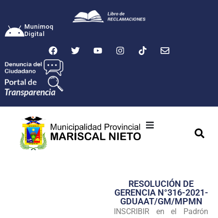
Munimoq
Digital
Ciudad
Municipalidad
RESOLUCIÓN DE
Transparencia
GERENCIA N°316-2021-
GDUAAT/GM/MPMN
Seguridad
INSCRIBIR en el Padrón