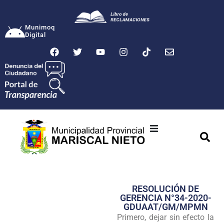
Munimoq
Digital
Ciudad
Municipalidad
RESOLUCIÓN DE
Transparencia
GERENCIA N°34-2020-
GDUAAT/GM/MPMN
Seguridad
Primero, dejar sin efecto la