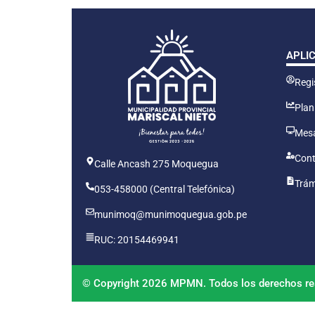
APLI
Regis
Plan
Mesa
Cont
Calle Ancash 275 Moquegua
Trám
053-458000 (Central Telefónica)
munimoq@munimoquegua.gob.pe
RUC: 20154469941
© Copyright 2026 MPMN. Todos los derechos re