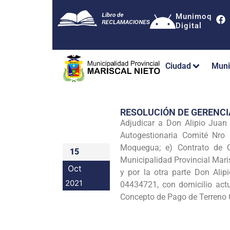
Munimoq
Digital
Ciudad
Muni
RESOLUCIÓN DE GERENC
Adjudicar a Don Alipio Jua
Autogestionaria Comité Nro 0
Moquegua; e) Contrato de 
15
Municipalidad Provincial Mari
Oct
y por la otra parte Don Ali
2021
04434721, con domicilio act
Concepto de Pago de Terreno 