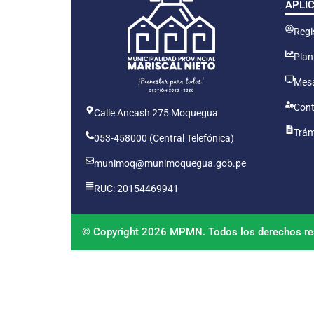
APLI
Regis
Plan
Mesa
Cont
Calle Ancash 275 Moquegua
Trám
053-458000 (Central Telefónica)
munimoq@munimoquegua.gob.pe
RUC: 20154469941
© Copyright 2026 MPMN. Todos los derechos re