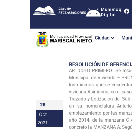
Munimoq
Digital
Ciudad
Muni
RESOLUCIÓN DE GERENC
ARTÍCULO PRIMERO.- Se resue
Municipal de Vivienda – PROM
los mismos que se encuentran
vivienda Asimismo, en el caso
Trazado y Lotización del Sub
28
en su nomenclalura Anteri
emplazamiento por las manzan
Oct
año 2014, de la manzana C oc
2021
concreto la MANZANA A, Según 