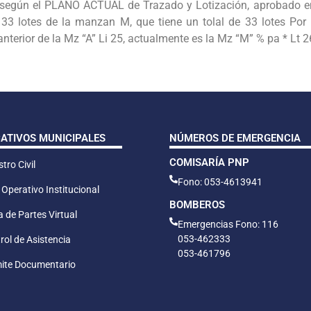
, según el PLANO ACTUAL de Trazado y Lotización, aprobado en e
33 lotes de la manzan M, que tiene un tolal de 33 lotes Por
nterior de la Mz “A” Li 25, actualmente es la Mz “M” % pa * Lt 
CATIVOS MUNICIPALES
NÚMEROS DE EMERGENCIA
COMISARÍA PNP
tro Civil
Fono: 053-4613941
 Operativo Institucional
BOMBEROS
 de Partes Virtual
Emergencias Fono: 116
053-462333
rol de Asistencia
053-461796
ite Documentario