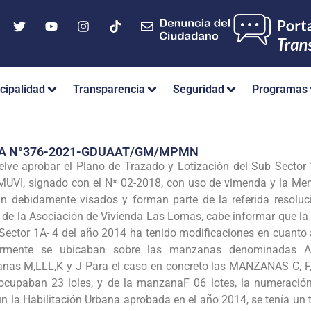
cipalidad
Transparencia
Seguridad
Programas
IA N°376-2021-GDUAAT/GM/MPMN
lve aprobar el Plano de Trazado y Lotización del Sub Secto
UVI, signado con el N* 02-2018, con uso de vimenda y la Mem
 debidamente visados y forman parte de la referida resoluci
 de la Asociación de Vivienda Las Lomas, cabe informar que la 
 Sector 1A- 4 del año 2014 ha tenido modificaciones en cuant
ormente se ubicaban sobre las manzanas denominadas A
as M,LLL,K y J Para el caso en concreto las MANZANAS C, F, 
upaban 23 loles, y de la manzanaF 06 lotes, la numeración d
la Habilitación Urbana aprobada en el año 2014, se tenía un to