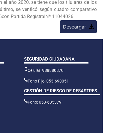
l año 2020, se tiene que los tilulares de los
 último, se venficó según cuadro comparativo
26con Partida RegistralN* 11044026.
Descargar
SEGURIDAD CIUDADANA
Celular: 988880870
Fono Fijo: 053-690051
GESTIÓN DE RIESGO DE DESASTRES
Fono: 053-635379