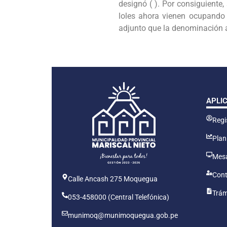
designó ( ). Por consiguiente
loles ahora vienen ocupando 
adjunto que la denominación a
APLI
Regis
Plan
Mesa
Cont
Calle Ancash 275 Moquegua
Trám
053-458000 (Central Telefónica)
munimoq@munimoquegua.gob.pe