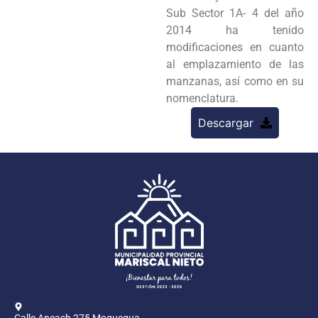
Sub Sector 1A- 4 del año
2014 ha tenido
modificaciones en cuanto
al emplazamiento de las
manzanas, así como en su
nomenclatura.
Descargar
Calle Ancash 275 Moquegua