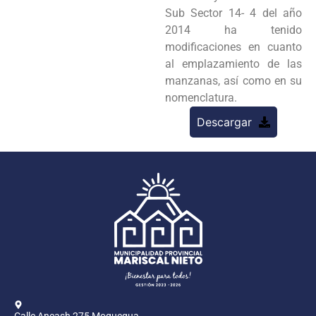
Sub Sector 14- 4 del año
2014 ha tenido
modificaciones en cuanto
al emplazamiento de las
manzanas, así como en su
nomenclatura.
Descargar
Calle Ancash 275 Moquegua