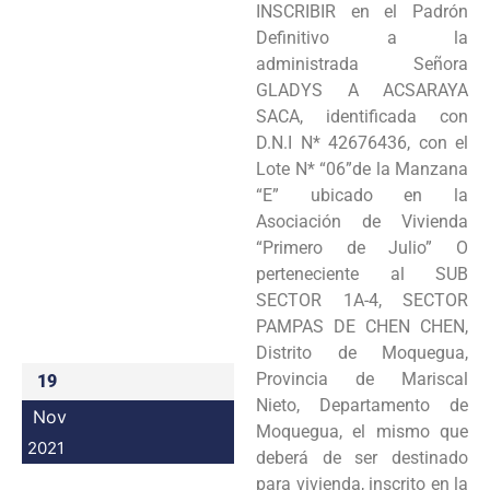
INSCRIBIR en el Padrón
Programas
Definitivo a la
administrada Señora
Intranet
GLADYS A ACSARAYA
SACA, identificada con
D.N.I N* 42676436, con el
Lote N* “06”de la Manzana
“E” ubicado en la
Asociación de Vivienda
“Primero de Julio” O
perteneciente al SUB
SECTOR 1A-4, SECTOR
PAMPAS DE CHEN CHEN,
Distrito de Moquegua,
Provincia de Mariscal
19
Nieto, Departamento de
Nov
Moquegua, el mismo que
2021
deberá de ser destinado
para vivienda, inscrito en la