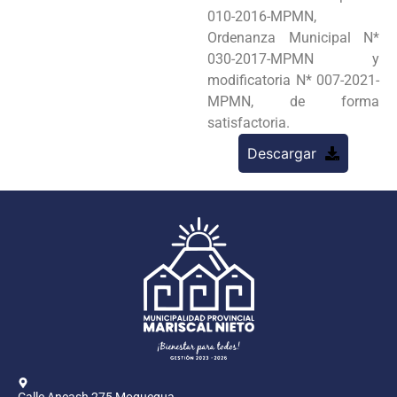
010-2016-MPMN,
Ordenanza Municipal N*
030-2017-MPMN y
modificatoria N* 007-2021-
MPMN, de forma
satisfactoria.
Descargar
Calle Ancash 275 Moquegua