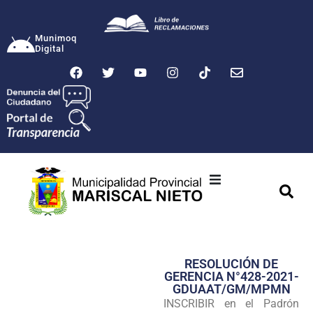
Munimoq
Digital
Ciudad
Municipalidad
RESOLUCIÓN DE
Transparencia
GERENCIA N°428-2021-
GDUAAT/GM/MPMN
Seguridad
INSCRIBIR en el Padrón