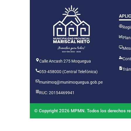
APLI
Regis
Plan
Mesa
Cont
Calle Ancash 275 Moquegua
Trám
053-458000 (Central Telefónica)
munimoq@munimoquegua.gob.pe
RUC: 20154469941
© Copyright 2026 MPMN. Todos los derechos re