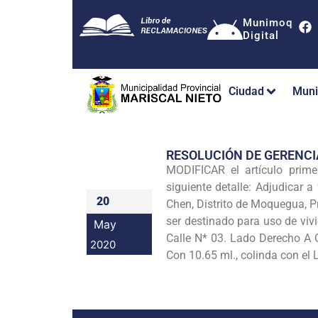
Munimoq
Digital
Ciudad
Muni
RESOLUCIÓN DE GERENC
MODIFICAR el artículo prim
siguiente detalle: Adjudicar
20
Chen, Distrito de Moquegua, P
ser destinado para uso de viv
May
Calle N* 03. Lado Derecho A C
2020
Con 10.65 ml., colinda con el L