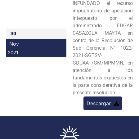
INFUNDADO el recurso
Programas
impugnatorio de apelación
interpuesto por el
Intranet
administrado EDGAR
CASAZOLA MAYTA en
30
contra de la Resolución de
Nov
Sub Gerencia N” 1022-
2021
2021-SGTSV-
GDUAAT/GM/MPMMN, en
atención a los
fundamentos expuestos en
la parte considerativa de la
presente resolución.
Descargar