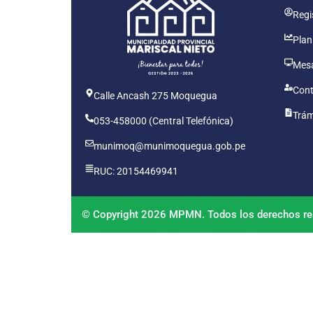
Regis
Plan
Mesa
Cont
Calle Ancash 275 Moquegua
Trám
053-458000 (Central Telefónica)
munimoq@munimoquegua.gob.pe
RUC: 20154469941
© Copyright 2026 MPMN. Todos los derechos re