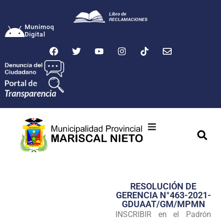
Munimoq
Digital
Ciudad
Municipalidad
RESOLUCIÓN DE
Transparencia
GERENCIA N°463-2021-
GDUAAT/GM/MPMN
Seguridad
INSCRIBIR en el Padrón