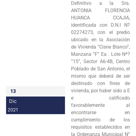
Definitivo a la Sra.
Programas
ANTONIA FLORENCIA
HUANCA CCAJIA,
Intranet
identificada con D.N.I N?
02274273, con el predio
ubicado en la Asociación
de Vivienda “Cisne Blanco”,
Manzana “F” Ea . Lote N*?
“15”, Sector A6-4B, Centro
Poblado de San Antonio, el
mismo que deberá de ser
destinado con fines de
vivienda, por haber sido a E
13
e calificado
Dic
favorablemente al
2021
encontrarse en
cumplimiento de los
requisitos establecidos en
la Ordenanza Municipal N”