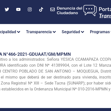
cipalidad
Transparencia
Seguridad
Programas
IA N°466-2021-GDUAAT/GM/MPMN
nitivo a los administrados: Señora YESICA CCAMAPAZA CCOPA,
identificado con DNI N* 41389904, con el Lote 12 Manzan
CENTRO POBLADO DE SAN ANTONIO – MOQUEGUA, Distrito de
l mismo que deberá de ser destinado para vivienda, inscrito
 Zona Registral N* XIIl – Sede Tacna (SUNARP); por haber sido
s establecidos en la Ordenanza Municipal N* 010-2016-MPMN y s