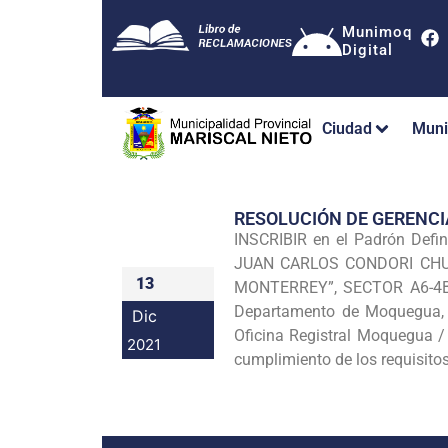
Munimoq
Digital
Ciudad
Muni
RESOLUCIÓN DE GERENC
INSCRIBIR en el Padrón Defi
JUAN CARLOS CONDORI CHURA 
13
MONTERREY”, SECTOR A6-4B 
Departamento de Moquegua, e
Dic
Oficina Registral Moquegua /
2021
cumplimiento de los requisito