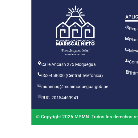
APLI
Regis
Plan
Mesa
Cont
Calle Ancash 275 Moquegua
Trám
053-458000 (Central Telefónica)
munimoq@munimoquegua.gob.pe
RUC: 20154469941
© Copyright 2026 MPMN. Todos los derechos re