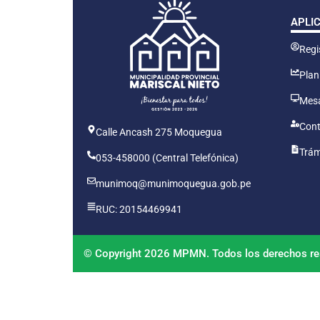
APLI
Regis
Plan
Mesa
Cont
Calle Ancash 275 Moquegua
Trám
053-458000 (Central Telefónica)
munimoq@munimoquegua.gob.pe
RUC: 20154469941
© Copyright 2026 MPMN. Todos los derechos re