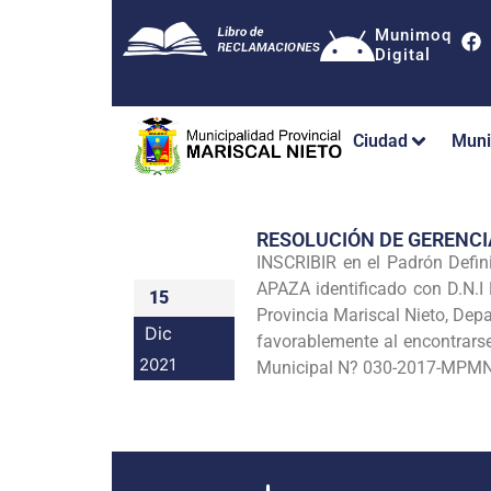
Munimoq
Digital
Ciudad
Muni
RESOLUCIÓN DE GERENC
INSCRIBIR en el Padrón Def
APAZA identificado con D.N.I 
15
Provincia Mariscal Nieto, Dep
Dic
favorablemente al encontrars
2021
Municipal N? 030-2017-MPMN y