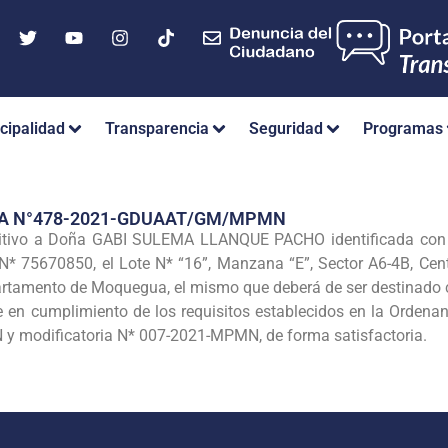
cipalidad
Transparencia
Seguridad
Programas
IA N°478-2021-GDUAAT/GM/MPMN
initivo a Doña GABI SULEMA LLANQUE PACHO identificada co
N* 75670850, el Lote N* “16”, Manzana “E”, Sector A6-4B, Cen
artamento de Moquegua, el mismo que deberá de ser destinado co
e en cumplimiento de los requisitos establecidos en la Orde
 modificatoria N* 007-2021-MPMN, de forma satisfactoria.