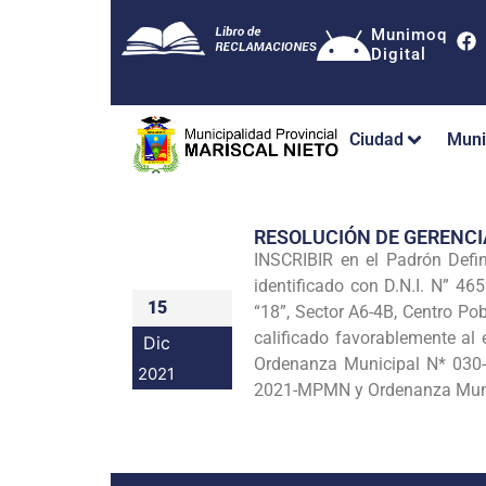
Munimoq
Digital
Ciudad
Muni
RESOLUCIÓN DE GERENC
INSCRIBIR en el Padrón Defi
identificado con D.N.I. N” 4
15
“18”, Sector A6-4B, Centro Po
calificado favorablemente al
Dic
Ordenanza Municipal N* 030
2021
2021-MPMN y Ordenanza Munic