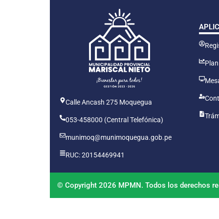
APLI
Regis
Plan
Mesa
Cont
Calle Ancash 275 Moquegua
Trám
053-458000 (Central Telefónica)
munimoq@munimoquegua.gob.pe
RUC: 20154469941
© Copyright 2026 MPMN. Todos los derechos re