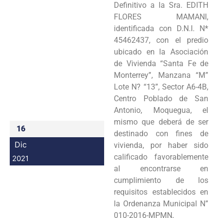
Definitivo a la Sra. EDITH
Programas
FLORES MAMANI,
identificada con D.N.I. N*
Intranet
45462437, con el predio
ubicado en la Asociación
de Vivienda “Santa Fe de
Monterrey”, Manzana “M”
Lote N? “13”, Sector A6-4B,
Centro Poblado de San
Antonio, Moquegua, el
mismo que deberá de ser
16
destinado con fines de
Dic
vivienda, por haber sido
calificado favorablemente
2021
al encontrarse en
cumplimiento de los
requisitos establecidos en
la Ordenanza Municipal N”
010-2016-MPMN,