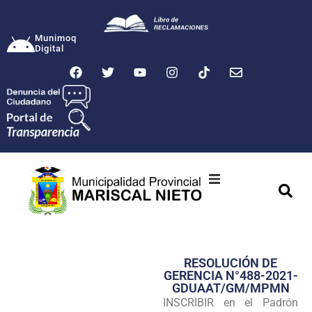
Munimoq
Digital
Ciudad
Municipalidad
RESOLUCIÓN DE
Transparencia
GERENCIA N°488-2021-
GDUAAT/GM/MPMN
Seguridad
INSCRIBIR en el Padrón