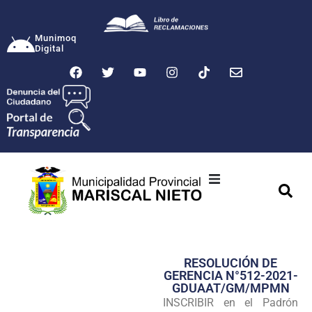
Munimoq
Digital
Ciudad
Municipalidad
RESOLUCIÓN DE
Transparencia
GERENCIA N°512-2021-
GDUAAT/GM/MPMN
Seguridad
INSCRIBIR en el Padrón