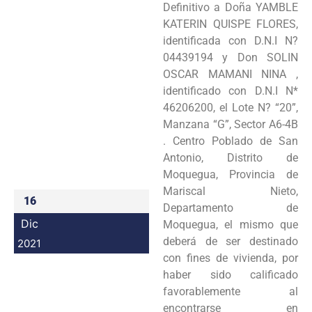
Definitivo a Doña YAMBLE
Programas
KATERIN QUISPE FLORES,
identificada con D.N.I N?
Intranet
04439194 y Don SOLIN
OSCAR MAMANI NINA ,
identificado con D.N.I N*
46206200, el Lote N? “20”,
Manzana “G”, Sector A6-4B
. Centro Poblado de San
Antonio, Distrito de
Moquegua, Provincia de
Mariscal Nieto,
16
Departamento de
Dic
Moquegua, el mismo que
deberá de ser destinado
2021
con fines de vivienda, por
haber sido calificado
favorablemente al
encontrarse en