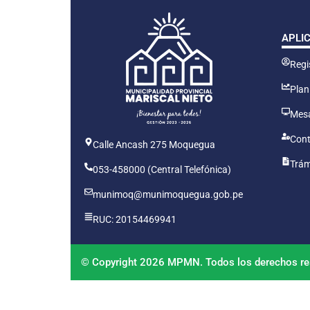
APLI
Regis
Plan
Mesa
Cont
Calle Ancash 275 Moquegua
Trám
053-458000 (Central Telefónica)
munimoq@munimoquegua.gob.pe
RUC: 20154469941
© Copyright 2026 MPMN. Todos los derechos re