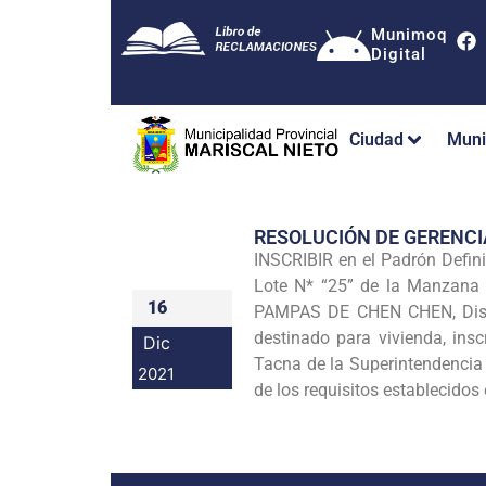
Munimoq
Digital
Ciudad
Muni
RESOLUCIÓN DE GERENC
INSCRIBIR en el Padrón Defi
Lote N* “25” de la Manzana 
16
PAMPAS DE CHEN CHEN, Distr
destinado para vivienda, insc
Dic
Tacna de la Superintendencia 
2021
de los requisitos establecido