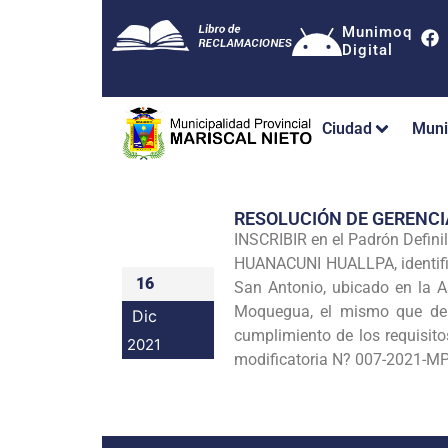
Munimoq
Digital
Ciudad
Muni
RESOLUCIÓN DE GERENC
INSCRIBIR en el Padrón Defi
HUANACUNI HUALLPA, identific
16
San Antonio, ubicado en la A
Moquegua, el mismo que debe
Dic
cumplimiento de los requisi
2021
modificatoria N? 007-2021-MP