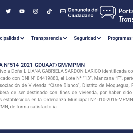
cipalidad
Transparencia
Seguridad
Programas
IA N°514-2021-GDUAAT/GM/MPMN
nilivo a Doña LILIANA GABRIELA SARDON LARICO identificada 
ado con DNI N” 04419880, el Lote N* “13”, Manzana “F”, pert
sociación de Vivienda “Cisne Blanco”, Distrito de Moquegua, 
rá de ser destinado con fines de vivienda, por haber sido 
tos establecidos en la Ordenanza Municipal N? 010-2016-MPM
MN, de forma satisfactoria