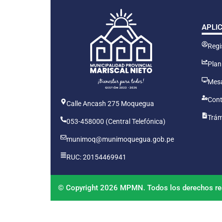
APLI
Regis
Plan
Mesa
Cont
Calle Ancash 275 Moquegua
Trám
053-458000 (Central Telefónica)
munimoq@munimoquegua.gob.pe
RUC: 20154469941
© Copyright 2026 MPMN. Todos los derechos re