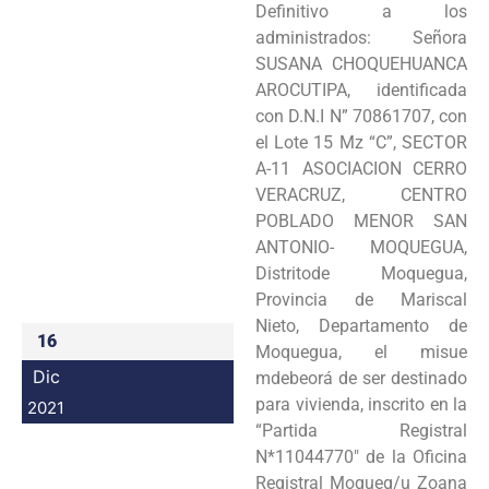
Definitivo a los
Programas
administrados: Señora
SUSANA CHOQUEHUANCA
Intranet
AROCUTIPA, identificada
con D.N.I N” 70861707, con
el Lote 15 Mz “C”, SECTOR
A-11 ASOCIACION CERRO
VERACRUZ, CENTRO
POBLADO MENOR SAN
ANTONIO- MOQUEGUA,
Distritode Moquegua,
Provincia de Mariscal
Nieto, Departamento de
16
Moquegua, el misue
Dic
mdebeorá de ser destinado
para vivienda, inscrito en la
2021
“Partida Registral
N*11044770″ de la Oficina
Registral Moqueg/u Zoana