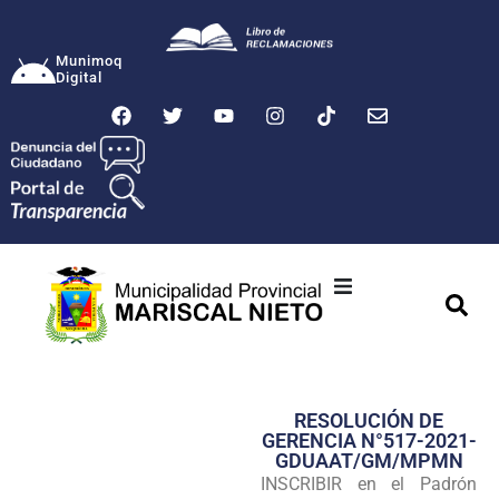
Munimoq
Digital
Ciudad
Municipalidad
RESOLUCIÓN DE
Transparencia
GERENCIA N°517-2021-
GDUAAT/GM/MPMN
Seguridad
INSCRIBIR en el Padrón