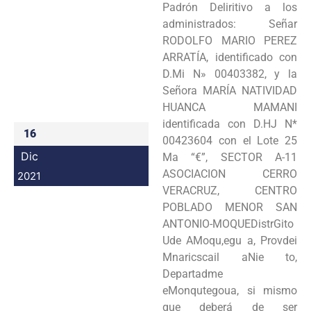
Padrón Deliritivo a los
Programas
administrados: Señar
RODOLFO MARIO PEREZ
Intranet
ARRATÍA, identificado con
D.Mi N» 00403382, y la
Señora MARÍA NATIVIDAD
HUANCA MAMANI
identificada con D.HJ N*
16
00423604 con el Lote 25
Dic
Ma “€”, SECTOR A-11
ASOCIACION CERRO
2021
VERACRUZ, CENTRO
POBLADO MENOR SAN
ANTONIO-MOQUEDistrGito
Ude AMoqu,egu a, Provdei
Mnaricscail aNie to,
Departadme
eMonqutegoua, si mismo
que deberá de ser