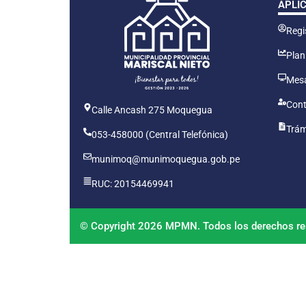
APLI
Regis
Plan
Mesa
Cont
Calle Ancash 275 Moquegua
Trám
053-458000 (Central Telefónica)
munimoq@munimoquegua.gob.pe
RUC: 20154469941
© Copyright 2026 MPMN. Todos los derechos re