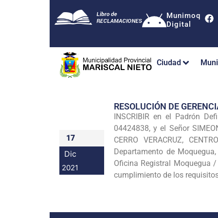
Munimoq
Digital
Ciudad
Muni
RESOLUCIÓN DE GERENC
INSCRIBIR en el Padrón Def
04424838, y el Señor SIMEO
17
CERRO VERACRUZ, CENTRO 
Departamento de Moquegua, e
Dic
Oficina Registral Moquegua /
2021
cumplimiento de los requisito