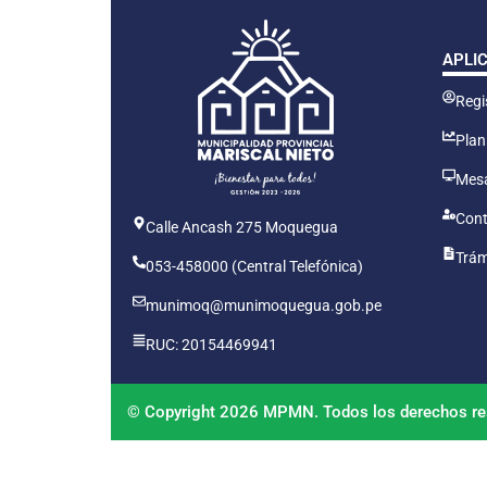
APLI
Regis
Plan
Mesa
Cont
Calle Ancash 275 Moquegua
Trám
053-458000 (Central Telefónica)
munimoq@munimoquegua.gob.pe
RUC: 20154469941
© Copyright 2026 MPMN. Todos los derechos re