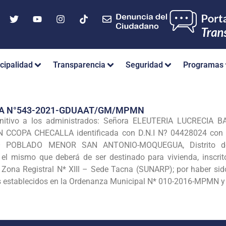
cipalidad
Transparencia
Seguridad
Programas
IA N°543-2021-GDUAAT/GM/MPMN
initivo a los administrados: Señora ELEUTERIA LUCRECIA BA
N CCOPA CHECALLA identificada con D.N.I N? 04428024 con
POBLADO MENOR SAN ANTONIO-MOQUEGUA, Distrito de Mo
l mismo que deberá de ser destinado para vivienda, inscrito
 Zona Registral N* XIIl – Sede Tacna (SUNARP); por haber sido
s establecidos en la Ordenanza Municipal N* 010-2016-MPMN y s