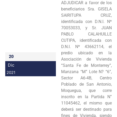
ADJUDICAR a favor de los
Programas
beneficiarios Sra. GISELA
SAIRITUPA CRUZ,
Intranet
identificada con D.N.I. N*
70053033, y Sr. JUAN
PABLO CALAHUILLE
CUTIPA, identificada con
D.N.I. N* 43662114, el
predio ubicado en la
20
Asociación de Vivienda
Dic
“Santa Fe de Monterrey”,
Manzana “M” Lote N? “6”,
2021
Sector A6-4B, Centro
Poblado de San Antonio,
Moquegua, que corre
inscrito en la Partida N”
11045462, el mismo que
deberá ser destinado para
fines de Vivienda, siendo