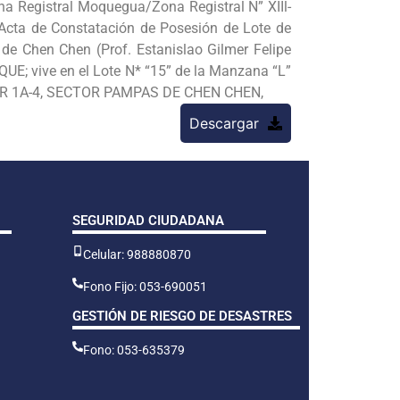
na Registral Moquegua/Zona Registral N” XIIl-
 “Acta de Constatación de Posesión de Lote de
 de Chen Chen (Prof. Estanislao Gilmer Felipe
E; vive en el Lote N* “15” de la Manzana “L”
CTOR 1A-4, SECTOR PAMPAS DE CHEN CHEN,
Descargar
SEGURIDAD CIUDADANA
Celular: 988880870
Fono Fijo: 053-690051
GESTIÓN DE RIESGO DE DESASTRES
Fono: 053-635379