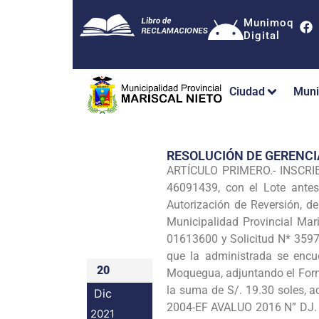
Munimoq
Digital
Ciudad
Muni
RESOLUCIÓN DE GERENC
ARTÍCULO PRIMERO.- INSCRIBI
46091439, con el Lote antes
Autorización de Reversión, d
Municipalidad Provincial Mar
01613600 y Solicitud N* 3597
que la administrada se encue
20
Moquegua, adjuntando el Form
la suma de S/. 19.30 soles, a
Dic
2004-EF AVALUO 2016 N” DJ. 0
2021