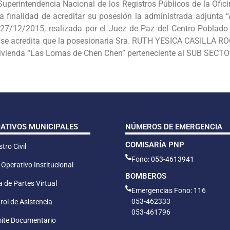
uperintendencia Nacional de los Registros Públicos de la Ofici
a finalidad de acreditar su posesión la administrada adjunta
 27/12/2015, realizada por el Juez de Paz del Centro Poblado
se acredita que la posesionaria Sra. RUTH YESICA CASILLA ROQU
 Vivienda “Las Lomas de Chen Chen” perteneciente al SUB SE
CATIVOS MUNICIPALES
NÚMEROS DE EMERGENCIA
COMISARÍA PNP
tro Civil
Fono: 053-4613941
 Operativo Institucional
BOMBEROS
 de Partes Virtual
Emergencias Fono: 116
053-462333
rol de Asistencia
053-461796
ite Documentario