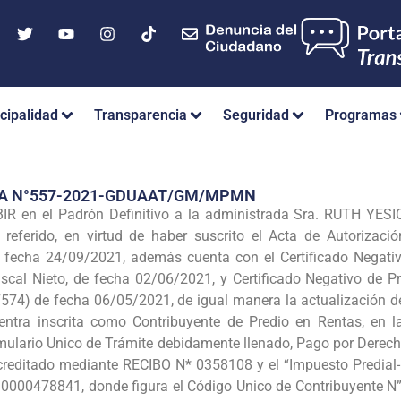
cipalidad
Transparencia
Seguridad
Programas
IA N°557-2021-GDUAAT/GM/MPMN
R en el Padrón Definitivo a la administrada Sra. RUTH YESI
 referido, en virtud de haber suscrito el Acta de Autoriza
e fecha 24/09/2021, además cuenta con el Certificado Negati
iscal Nieto, de fecha 02/06/2021, y Certificado Negativo de
574) de fecha 06/05/2021, de igual manera la actualización d
ntra inscrita como Contribuyente de Predio en Rentas, en la
ulario Unico de Trámite debidamente llenado, Pago por Derech
creditado mediante RECIBO N* 0358108 y el “Impuesto Predial-D
000478841, donde figura el Código Unico de Contribuyente N” 