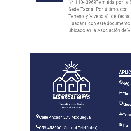
N* 11043969” emitida por la S
Sede Tacna. Por último, con l
Terreno y Vivencia”, de fecha
Huacán), con este documento 
ubicado en la Asociación de
APLI
Regis
Plan
Mesa
Cont
Calle Ancash 275 Moquegua
Trám
053-458000 (Central Telefónica)