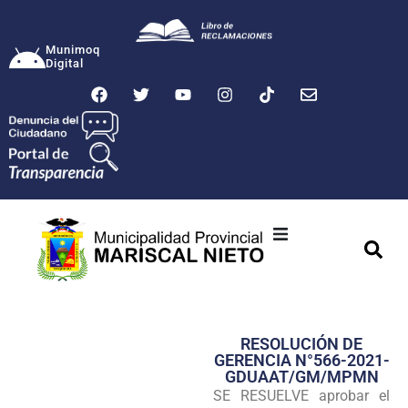
Munimoq
Digital
Ciudad
Municipalidad
RESOLUCIÓN DE
Transparencia
GERENCIA N°566-2021-
GDUAAT/GM/MPMN
Seguridad
SE RESUELVE aprobar el