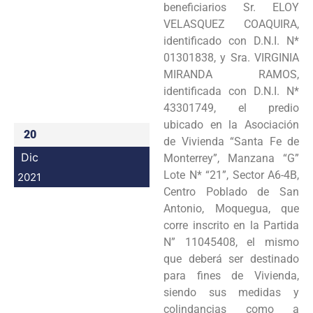
beneficiarios Sr. ELOY
Programas
VELASQUEZ COAQUIRA,
identificado con D.N.I. N*
Intranet
01301838, y Sra. VIRGINIA
MIRANDA RAMOS,
identificada con D.N.I. N*
43301749, el predio
ubicado en la Asociación
20
de Vivienda “Santa Fe de
Dic
Monterrey”, Manzana “G”
Lote N* “21”, Sector A6-4B,
2021
Centro Poblado de San
Antonio, Moquegua, que
corre inscrito en la Partida
N” 11045408, el mismo
que deberá ser destinado
para fines de Vivienda,
siendo sus medidas y
colindancias como a