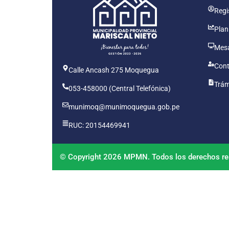
Regis
Plan
Mesa
Cont
Calle Ancash 275 Moquegua
Trám
053-458000 (Central Telefónica)
munimoq@munimoquegua.gob.pe
RUC: 20154469941
© Copyright 2026 MPMN. Todos los derechos re