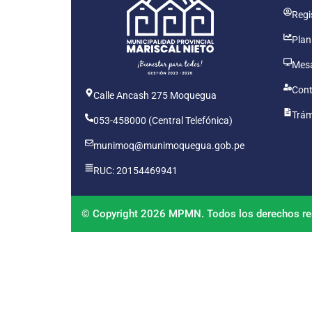
Regis
Plan
Mesa
Cont
Calle Ancash 275 Moquegua
Trám
053-458000 (Central Telefónica)
munimoq@munimoquegua.gob.pe
RUC: 20154469941
© Copyright 2026 MPMN. Todos los derechos re