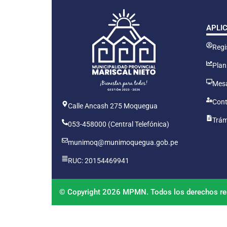
APLI
Regis
Plan
Mesa
Cont
Calle Ancash 275 Moquegua
Trám
053-458000 (Central Telefónica)
munimoq@munimoquegua.gob.pe
RUC: 20154469941
© Copyright 2026 MPMN. Todos los derechos re