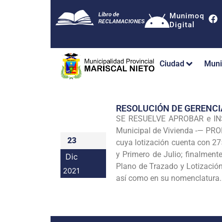
Munimoq
Digital
Ciudad
Muni
RESOLUCIÓN DE GERENC
SE RESUELVE APROBAR e INSCR
Municipal de Vivienda -— PROM
23
cuya lotización cuenta con 27
y Primero de Julio; finalmen
Dic
Plano de Trazado y Lotizació
2021
así como en su nomenclatura.