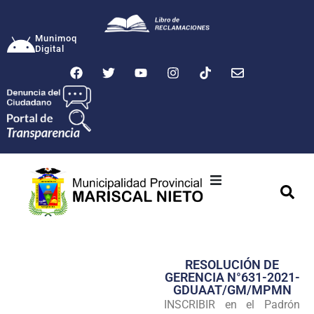
Munimoq
Digital
Ciudad
Municipalidad
RESOLUCIÓN DE
Transparencia
GERENCIA N°631-2021-
GDUAAT/GM/MPMN
Seguridad
INSCRIBIR en el Padrón