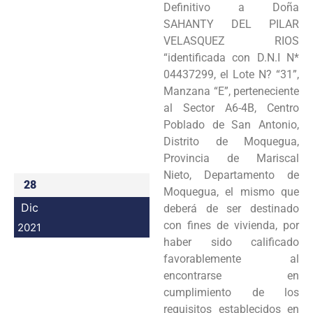
Definitivo a Doña
Programas
SAHANTY DEL PILAR
VELASQUEZ RIOS
Intranet
“identificada con D.N.I N*
04437299, el Lote N? “31”,
Manzana “E”, perteneciente
al Sector A6-4B, Centro
Poblado de San Antonio,
Distrito de Moquegua,
Provincia de Mariscal
Nieto, Departamento de
28
Moquegua, el mismo que
Dic
deberá de ser destinado
con fines de vivienda, por
2021
haber sido calificado
favorablemente al
encontrarse en
cumplimiento de los
requisitos establecidos en