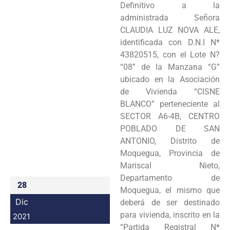
Definitivo a la
Programas
administrada Señora
CLAUDIA LUZ NOVA ALE,
Intranet
identificada con D.N.I N*
43820515, con el Lote N?
“08” de la Manzana “G”
ubicado en la Asociación
de Vivienda “CISNE
BLANCO” perteneciente al
SECTOR A6-4B, CENTRO
POBLADO DE SAN
ANTONIO, Distrito de
Moquegua, Provincia de
Mariscal Nieto,
Departamento de
28
Moquegua, el mismo que
Dic
deberá de ser destinado
para vivienda, inscrito en la
2021
“Partida Registral N*