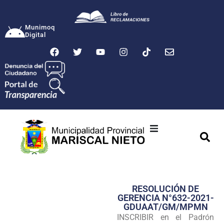
Munimoq
Digital
Ciudad
Municipalidad
RESOLUCIÓN DE
Transparencia
GERENCIA N°632-2021-
GDUAAT/GM/MPMN
Seguridad
INSCRIBIR en el Padrón